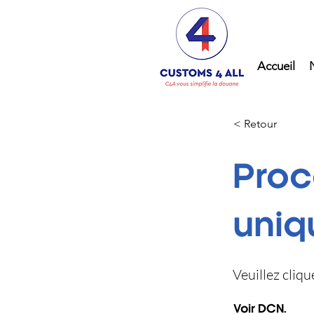
Accueil
< Retour
Proc
uniq
Veuillez cliq
Voir DCN.