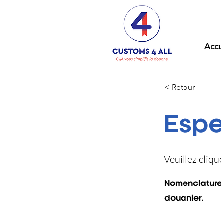
Accu
< Retour
Espe
Veuillez cliq
Nomenclature (
douanier.