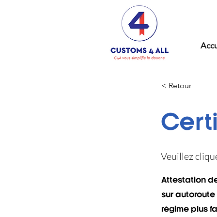
Accu
< Retour
Cert
Veuillez cliq
Attestation d
sur autoroute
régime plus fa